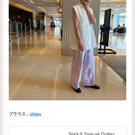
ブラウス…
ships
Spick & Span ne Quittez