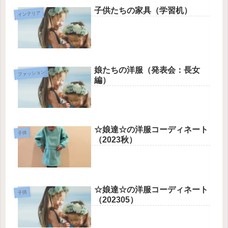
子供たちの家具（学習机）
インテリア
娘たちの洋服（発表会：長女
ファッション
編）
☆娘達☆の洋服コーディネート
子供
（2023秋）
☆娘達☆の洋服コーディネート
子供
（202305）