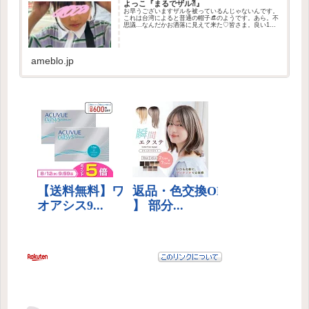
よっこ『まるでザル⁈』
お早うございますザルを被っているんじゃないんです。
これは台湾によると普通の帽子👒のようです。あら。不
思議…なんだかお洒落に見えて来た♡皆さま。良い1日
をビッグ…
ameblo.jp