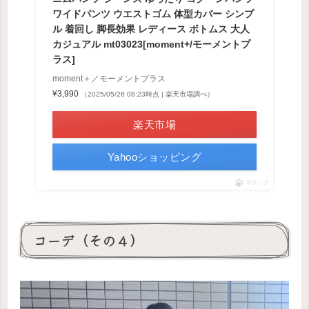
ワイドパンツ ウエストゴム 体型カバー シンプ
ル 着回し 脚長効果 レディース ボトムス 大人
カジュアル mt03023[moment+/モーメントプ
ラス]
moment＋／モーメントプラス
¥3,990
（2025/05/26 08:23時点 | 楽天市場調べ）
楽天市場
Yahooショッピング
ポチップ
コーデ（その４）