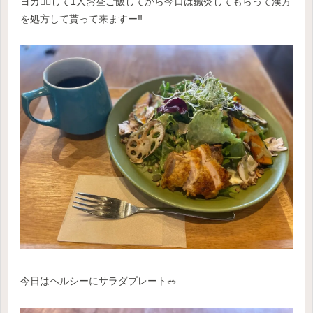
ヨガ🧘‍♂️して1人お昼ご飯してから今日は鍼灸してもらって漢方
を処方して貰って来ますー‼︎
今日はヘルシーにサラダプレート🥗