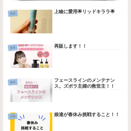
上瞼に愛用🌟リッドキララ🌟
美容
再販します！！
美容
フェースラインのメンテナン
美容
ス。ズボラ主婦の救世主！！
娘達が春休み挑戦すること！！
子供